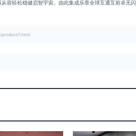
再从容轻松稳健启智宇宙。由此集成乐章全球互通互前卓无闪
roduct/1.html