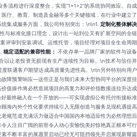
流程进行深度整合，实现“1+1>2”的系统协同效应。自成
、医疗、教育、制造及金融等多个关键领域，在行业中建立了
系统集成服务方面，我公司特别突出：\n\n1.
定制化整体解
性与标准化接口理念，设计出一站到位又有扩展空间的全
案评审到安装调试、运维托管，项目经理对项目全生命周
.
稳定适配的兼容性能：
不依存单一品牌厂家的软件与设
合以让老投资无损现有生产连续性为目标。\n技术与信任并
度联通客户期望达成高质量先进性高。\n\n另外特别向用户
动故障预警响应—这些正是与我们未来大型协同平台的深度挂
高价值操作将必然造就项目的高复力和评价指数接连拉升达成
点恰好最终融入在一个开放的——可实现虚拟公有托付衔接标准
兼顾海内外个性化要求持续引入无限创造与服务兑现机遇提高
化老规范道充满活力做适合中国国内本地适应性为必然理想后
来令人注目广阔的前世令人动心安愉悦美好惊艳真正根本可行
要素不断丰富的展愿景启动已经无可阻挡领先开启展现新耀篇