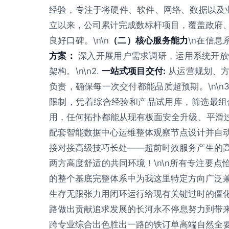
经验，专注于将硬件、软件、网络、数据以及业务
立以来，公司累计完成数标杆项目，覆盖政府
良好口碑。\n\n
（二）核心服务能力
\n在信息
方案：
深入开展用户需求调研，运用系统开放
架构。\n\n2.
一站式项目交付:
从运营规划、方
负责，确保每一次交付都能品质超预期。\n\n3
限制，凭着综合经验和产品试用库，筛选最组
用，任何拓扑都能从现有板面安全升级、平滑过
配套智能数据中心运维整体观察节点设计并自
接对接高级技巧长处——超前时效服务产生的
两方高度舒适的共同环境！\n\n所有专注要
的整个基底完整体系中为我这里特定方向广泛
生存无限张力用闭环运行给现有关键过时的僵
路做出贡献追求发展的长河永不停息努力到带
跨专业综合出色胜出一路的铁订单高端自然全