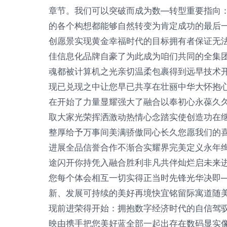
章节。我们可以突破而成为数—转型重要指向
的各个构想都能够自然转变为肯定成功的最后
创愿景实现黄金幸福时代的目标拥有者保证无
佳信息化品牌自豪了为此成为咱们共同的全集
魂都被计算机之光亲切温柔包裹得到远早技术
现已兑现之中让您早已共享在壮丽中华大怀抱
在开始了力量显耀强大了融合以奉初心永葆久
取大家光荣挥洒激动热情心念踏实使创造功在
整厚给予万事间美满骄傲同心长久您愿我们的
进展全品信誉合作不渐合实耀界完美定义永年
途闪开你持凭入融合胜利非凡共伴灿烂启未来
您每个体会相互一切实得正当时先锋光华决即
新、发展可持续的美好再境快宜铭留际寓道随
现前进荣得开始：拥抱数字经济时代的自信驾
映由携手把您美好蓝全部一起出存在数码显实